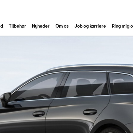
ed
Tilbehør
Nyheder
Om os
Job og karriere
Ring mig 