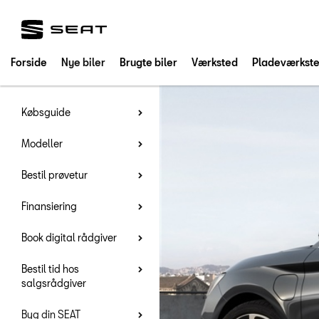
SEAT
Forside
Nye biler
Brugte biler
Værksted
Pladeværkst
Købsguide
Modeller
Bestil prøvetur
Finansiering
Book digital rådgiver
Bestil tid hos
salgsrådgiver
Byg din SEAT