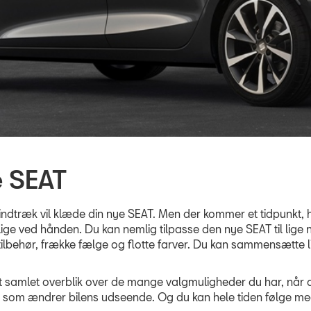
e SEAT
 indtræk vil klæde din nye SEAT. Men der kommer et tidpunkt, 
er lige ved hånden. Du kan nemlig tilpasse den nye SEAT til lige 
ilbehør, frække fælge og flotte farver. Du kan sammensætte lig
t samlet overblik over de mange valgmuligheder du har, når d
r som ændrer bilens udseende. Og du kan hele tiden følge med 