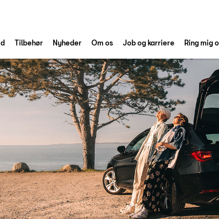
ed
Tilbehør
Nyheder
Om os
Job og karriere
Ring mig 