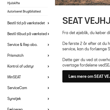
Hjulskifte
Autoriseret Brugtbilattest
SEAT VEJH
Bestil tid på værkstedet
Fra det øjeblik, du køber 
Bestil tilbud på værksted
De første 2 år efter at d
Service & Rep abo.
service, kan du forlænge S
Prismatch
Dette gør du ved at overho
overtage fordelene vedSE
Kontrol af udstyr
Læs mere om SEAT V
MinSEAT
ServiceCam
Synstjek
Fælgerep