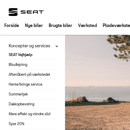
SEAT
Forside
Nye biler
Brugte biler
Værksted
Pladeværkst
Koncepter og services
SEAT Vejhjælp
Biludlejning
Aftenåbent på værkstedet
Hente/bringe service
Sommertjek
Dækopbevaring
Mere effekt og mindre slid
Spar 20%