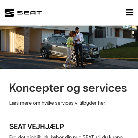
SEAT
Tog
nav
FORSIDE
NYE BILER
BRUGTE BILER
VÆRKSTED
Koncepter og services
Koncepter og se
Bestil tid på vær
Læs mere om hvilke services vi tilbyder her:
Bestil tilbud på 
Service & Rep a
SEAT VEJHJÆLP
Prismatch
Fra det øjeblik, du køber din nye SEAT, vil du kunne