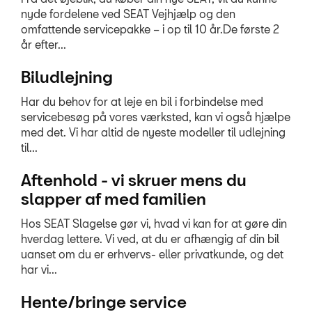
nyde fordelene ved SEAT Vejhjælp og den
Kontrol af udstyr
omfattende servicepakke – i op til 10 år.De første 2
år efter...
MinSEAT
Biludlejning
ServiceCam
Har du behov for at leje en bil i forbindelse med
Synstjek
servicebesøg på vores værksted, kan vi også hjælpe
Fælgerep
med det. Vi har altid de nyeste modeller til udlejning
til...
Aftenåbent tirs
Aftenhold - vi skruer mens du
PLADEVÆRKSTED
slapper af med familien
Hos SEAT Slagelse gør vi, hvad vi kan for at gøre din
TILBEHØR
hverdag lettere. Vi ved, at du er afhængig af din bil
uanset om du er erhvervs- eller privatkunde, og det
NYHEDER
har vi...
Hente/bringe service
OM OS