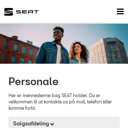
SEAT
Tog
nav
FORSIDE
NYE BILER
BRUGTE BILER
VÆRKSTED
Personale
PLADEVÆRKSTED
TILBEHØR
Her er menneskerne bag SEAT holdet. Du er
velkommen til at kontakte os på mail, telefon eller
komme forbi.
NYHEDER
Salgsafdeling
OM OS