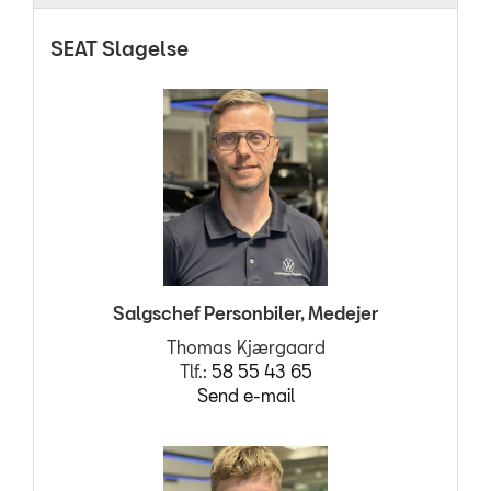
Personale
SEAT Slagelse
Kontakt
Forbrugerklage
Betingelser
JOB OG KARRIERE
RING MIG OP
Salgschef Personbiler, Medejer
RESERVEDELE
Thomas Kjærgaard
Tlf.:
58 55 43 65
Send e-mail