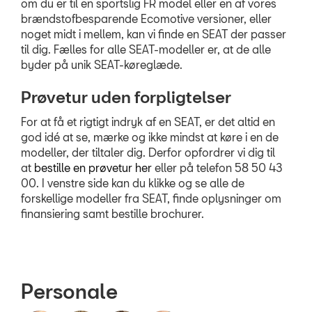
om du er til en sportslig FR model eller en af vores
BRUGTE BILER
brændstofbesparende Ecomotive versioner, eller
noget midt i mellem, kan vi finde en SEAT der passer
VÆRKSTED
til dig. Fælles for alle SEAT-modeller er, at de alle
byder på unik SEAT-køreglæde.
PLADEVÆRKSTED
Prøvetur uden forpligtelser
TILBEHØR
For at få et rigtigt indryk af en SEAT, er det altid en
god idé at se, mærke og ikke mindst at køre i en de
NYHEDER
modeller, der tiltaler dig. Derfor opfordrer vi dig til
at
bestille en prøvetur her
eller på telefon
58 50 43
00
. I venstre side kan du klikke og se alle de
OM OS
forskellige modeller fra SEAT, finde oplysninger om
finansiering samt bestille brochurer.
JOB OG KARRIERE
RING MIG OP
Personale
RESERVEDELE