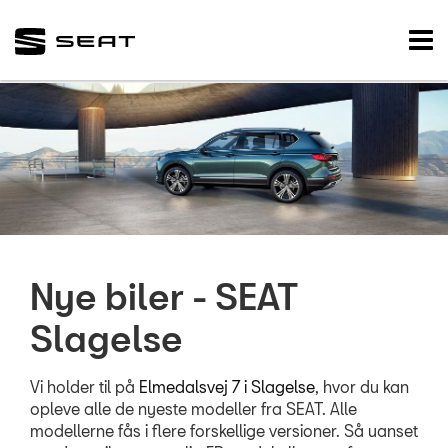
SEAT
Tog
nav
FORSIDE
NYE BILER
Købsguide
Modeller
Bestil prøvetur
Nye biler - SEAT
Finansiering
Slagelse
Book digital råd
Bestil tid hos sa
Vi holder til på
Elmedalsvej 7 i Slagelse
, hvor du kan
Byg din SEAT
opleve alle de nyeste modeller fra SEAT. Alle
modellerne fås i flere forskellige versioner. Så uanset